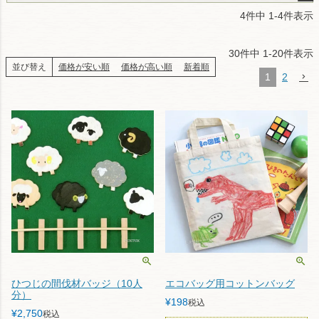
4
件中
1
-
4
件表示
30
件中
1
-
20
件表示
並び替え
価格が安い順
価格が高い順
新着順
1
2
ひつじの間伐材バッジ（10人
エコバッグ用コットンバッグ
分）
¥
198
税込
¥
2,750
税込