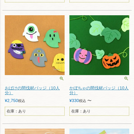
おばけの間伐材バッジ（10人
かぼちゃの間伐材バッジ（10人
分）
分）
¥
2,750
¥
330
〜
税込
税込
在庫：あり
在庫：あり