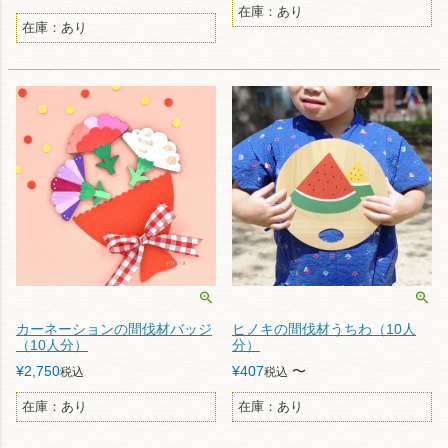
在庫：あり
在庫：あり
カーネーションの間伐材バッジ
ヒノキの間伐材うちわ（10人
（10人分）
分）
¥
2,750
¥
407
〜
税込
税込
在庫：あり
在庫：あり