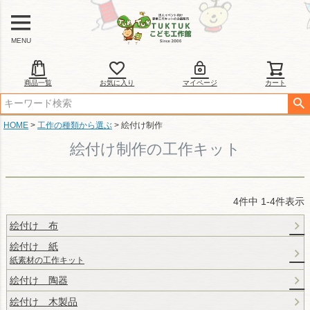
MENU
商品一覧
お気に入り
マイページ
カート
HOME
工作の種類から選ぶ
絵付け制作
絵付け制作の工作キット
4
件中
1
-
4
件表示
絵付け 布
絵付け 紙
紙素材の工作キット
絵付け 陶器
絵付け 木製品