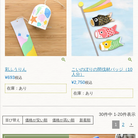
彩ふうりん
こいのぼりの間伐材バッジ（10
人分）
¥
693
税込
¥
2,750
税込
在庫：あり
在庫：あり
30
件中
1
-
20
件表示
並び替え
価格が安い順
価格が高い順
新着順
1
2