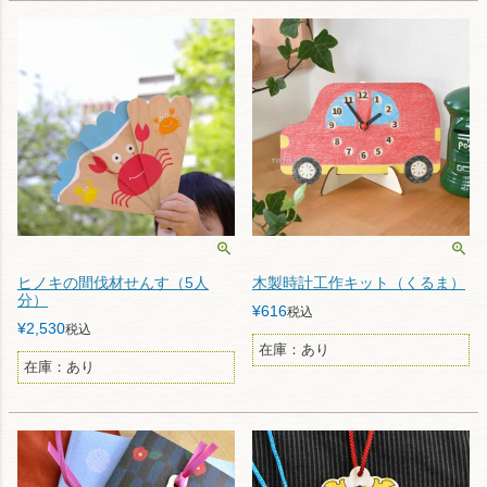
ヒノキの間伐材せんす（5人
木製時計工作キット（くるま）
分）
¥
616
税込
¥
2,530
税込
在庫：あり
在庫：あり