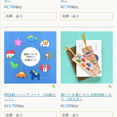
¥
2,750
¥
2,750
税込
税込
在庫：あり
在庫：あり
間伐材バッジアソート（50個セ
肩たたき券にもなる間伐材しお
ット）
り（10人分）
¥
13,750
¥
2,200
税込
税込
在庫：あり
在庫：あり