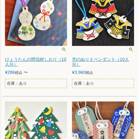
ひょうたんの間伐材しおり（10
兜のぬりえペンダント（10人
人分）
分）
¥
286
〜
¥
3,960
税込
税込
在庫：あり
在庫：あり