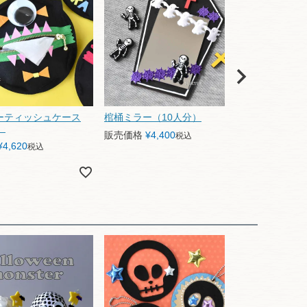
ーティッシュケース
棺桶ミラー（10人分）
月夜のハロウ
）
分）
販売価格
¥
4,400
税込
¥
4,620
販売価格
¥
4
税込