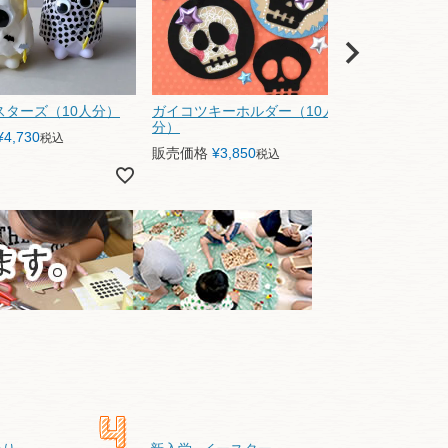
スターズ（10人分）
ガイコツキーホルダー（10人
ミニティピ
分）
ト（12人分
¥
4,730
税込
販売価格
¥
3,850
販売価格
¥
4
税込