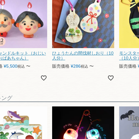
ャンドルキット（おじい
ひょうたんの間伐材しおり（10
モンスタ
おばあちゃん）
人分）
（10人分
格
¥
5,500
〜
販売価格
¥
286
〜
販売価格
税込
税込
キング