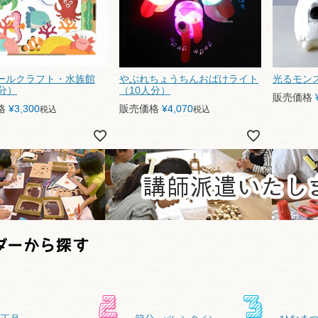
ールクラフト・水族館
やぶれちょうちんおばけライト
光るモン
分）
（10人分）
販売価格
格
¥
3,300
販売価格
¥
4,070
税込
税込