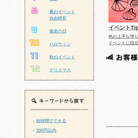
夏のイベント
自由研究
イベントTip
敬老の日
色の上手な塗
イベントに役
ハロウィン
秋のイベント
クリスマス
短時間でできる
300円以内