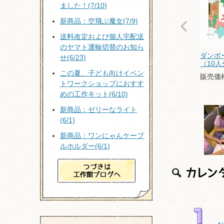
ました！(7/10)
新商品：空飛ぶ魔女(7/9)
送料改定および個人宅配送
のヤマト運輸切替のお知ら
ダンボ
せ(6/23)
（10人
この夏、子ども向けイベン
販売価
トワークショップにおすす
めの工作キット(6/10)
新商品：ゼリーなライト
(6/1)
新商品：ワンにゃんケーブ
ルホルダー(6/1)