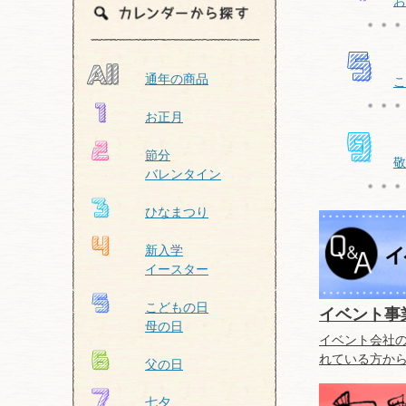
お
通年の商品
こ
お正月
節分
敬
バレンタイン
ひなまつり
新入学
イースター
こどもの日
イベント事
母の日
イベント会社
れている方か
父の日
七夕