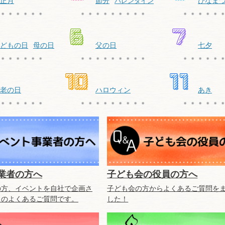
正月
節分
ひなま
バレンタイン
どもの日
母の日
父の日
七夕
老の日
ハロウィン
あき
業者の方へ
子ども会の役員の方へ
の方、イベントを自社で企画さ
子ども会の方からよくあるご質問を
らのよくあるご質問です。
した！