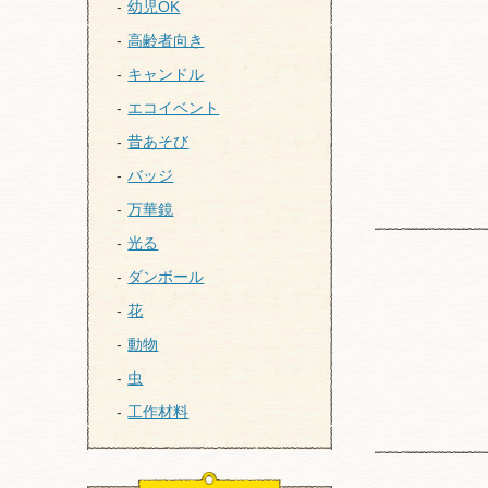
幼児OK
高齢者向き
キャンドル
エコイベント
昔あそび
バッジ
万華鏡
光る
ダンボール
花
動物
虫
工作材料