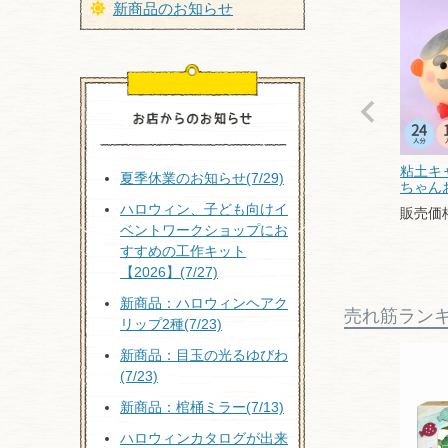
新商品のお知らせ
粘土キ
夏季休業のお知らせ(7/29)
ちゃん
ハロウィン、子ども向けイ
販売価
ベントワークショップにお
すすめの工作キット
【2026】(7/27)
新商品：ハロウィンヘアク
売れ筋ラン
リップ2種(7/23)
新商品：目玉の光るゆびわ
(7/23)
新商品：棺桶ミラー(7/13)
ハロウィンカタログが出来