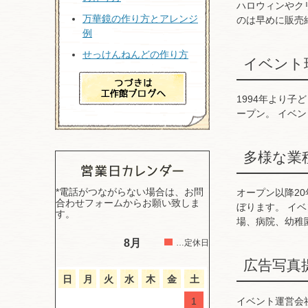
ハロウィンやク
万華鏡の作り方とアレンジ
のは早めに販売
例
せっけんねんどの作り方
イベント
1994年より子
ープン。 イベ
多様な業
*電話がつながらない場合は、お問
オープン以降2
合わせフォームからお願い致しま
ぼります。 イ
す。
場、病院、幼稚
8月
…定休日
広告写真
日
月
火
水
木
金
土
1
イベント運営会