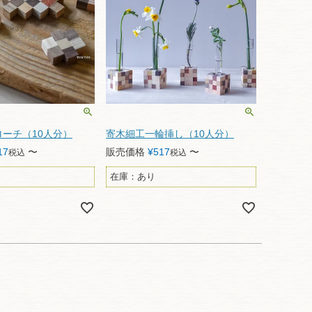
ーチ（10人分）
寄木細工一輪挿し（10人分）
17
〜
販売価格
¥
517
〜
税込
税込
在庫：あり