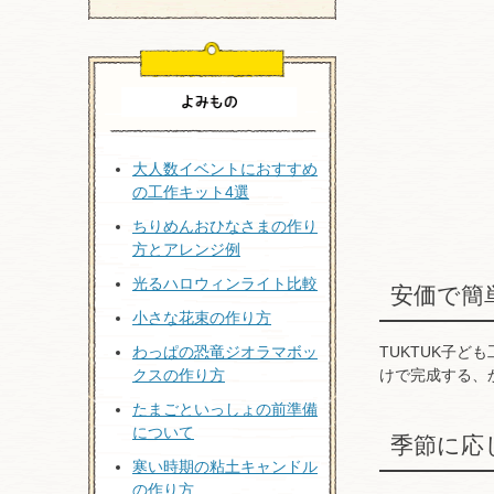
大人数イベントにおすすめ
の工作キット4選
ちりめんおひなさまの作り
方とアレンジ例
光るハロウィンライト比較
安価で簡
小さな花束の作り方
わっぱの恐竜ジオラマボッ
TUKTUK子
クスの作り方
けで完成する、
たまごといっしょの前準備
について
季節に応
寒い時期の粘土キャンドル
の作り方