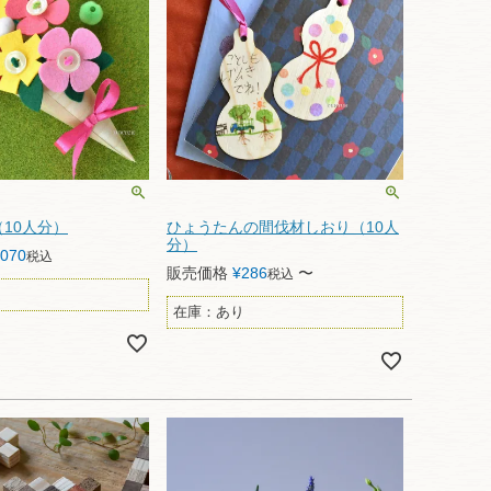
10人分）
ひょうたんの間伐材しおり（10人
分）
,070
税込
販売価格
¥
286
〜
税込
在庫：あり