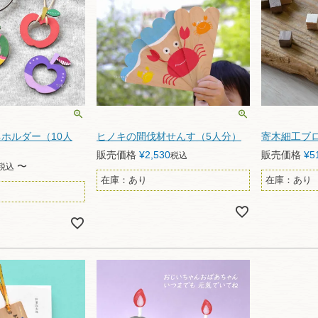
ホルダー（10人
ヒノキの間伐材せんす（5人分）
寄木細工ブロ
販売価格
¥
2,530
販売価格
¥
5
税込
〜
税込
在庫：あり
在庫：あり