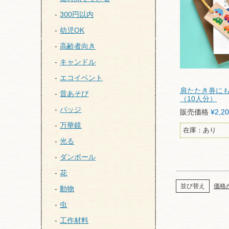
300円以内
幼児OK
高齢者向き
キャンドル
エコイベント
肩たたき券に
昔あそび
（10人分）
バッジ
販売価格
¥
2,2
万華鏡
在庫：あり
光る
ダンボール
花
並び替え
価格
動物
虫
工作材料