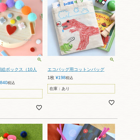
絵ボックス（10人
エコバッグ用コットンバッグ
1枚
¥
198
税込
,840
税込
在庫：あり