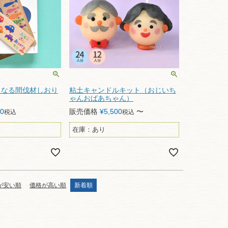
もなる間伐材しおり
粘土キャンドルキット（おじいち
ゃんおばあちゃん）
00
販売価格
¥
5,500
〜
税込
税込
在庫：あり
が安い順
価格が高い順
新着順