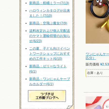
新商品：棺桶ミラー(7/13)
ハロウィンカタログが出来
ました！(7/10)
新商品：空飛ぶ魔女(7/9)
送料改定および個人宅配送
のヤマト運輸切替のお知ら
せ(6/23)
この夏、子ども向けイベン
トワークショップにおすす
ワンにゃんケー
匹分）
めの工作キット(6/10)
販売価格
¥
2,5
新商品：ゼリーなライト
(6/1)
在庫：あり
新商品：ワンにゃんケーブ
ルホルダー(6/1)