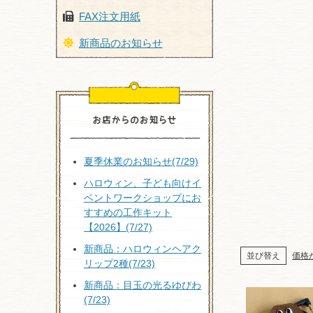
FAX注文用紙
新商品のお知らせ
夏季休業のお知らせ(7/29)
ハロウィン、子ども向けイ
ベントワークショップにお
すすめの工作キット
【2026】(7/27)
新商品：ハロウィンヘアク
並び替え
価格
リップ2種(7/23)
新商品：目玉の光るゆびわ
(7/23)