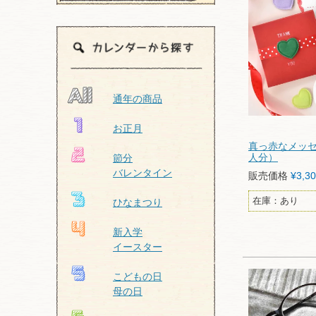
通年の商品
お正月
真っ赤なメッセ
人分）
節分
バレンタイン
販売価格
¥
3,3
在庫：あり
ひなまつり
新入学
イースター
こどもの日
母の日