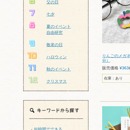
父の日
七夕
夏のイベント
自由研究
敬老の日
りんごのメガネ
ハロウィン
分）
販売価格
¥
363
秋のイベント
在庫：あり
クリスマス
短時間でできる