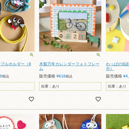
ブルホルダー（8
木製万年カレンダーフォトフレー
わっぱの似顔
ム
分）
30
販売価格
¥
616
販売価格
¥
4
税込
税込
在庫：あり
在庫：あり