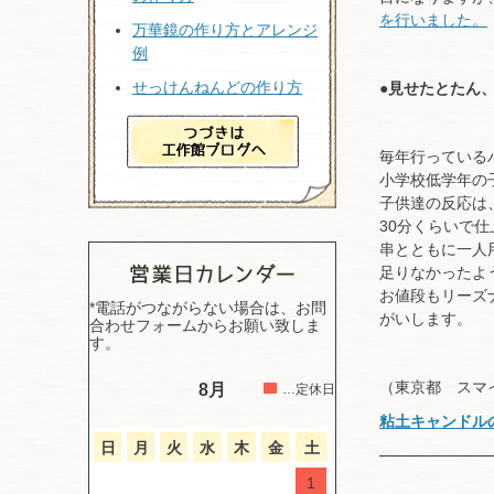
を行いました。
万華鏡の作り方とアレンジ
例
せっけんねんどの作り方
●
見せたとたん、
毎年行っている
小学校低学年の
子供達の反応は
30分くらいで
串とともに一人
足りなかったよ
お値段もリーズ
*電話がつながらない場合は、お問
がいします。
合わせフォームからお願い致しま
す。
（東京都 スマ
8月
…定休日
粘土キャンドル
日
月
火
水
木
金
土
1