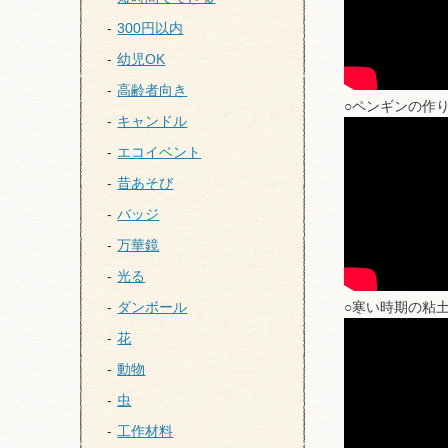
300円以内
幼児OK
高齢者向き
○ペンギンの作
キャンドル
エコイベント
昔あそび
バッジ
万華鏡
光る
ダンボール
○寒い時期の粘
花
動物
虫
工作材料