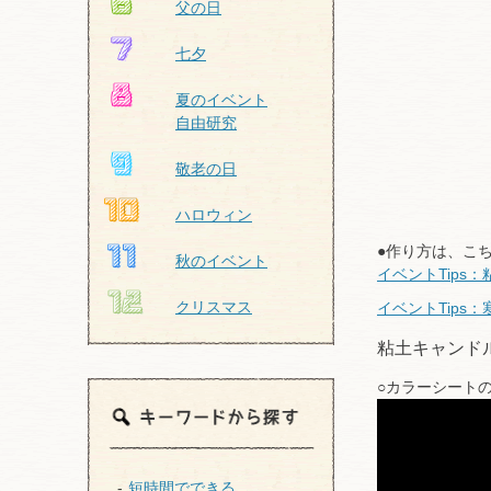
父の日
七夕
夏のイベント
自由研究
敬老の日
ハロウィン
●作り方は、こ
秋のイベント
イベントTips
クリスマス
イベントTips
粘土キャンド
○カラーシート
短時間でできる