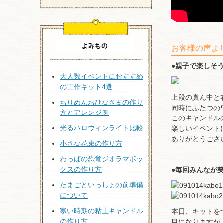
お客様の声よ
●
親子で楽しそう
大人数イベントにおすすめ
の工作キット4選
上段の真ん中と
ちりめんおひなさまの作り
同時にふたつの
方とアレンジ例
このキャンドル
光るハロウィンライト比較
楽しいイベント
ありがとうござい
小さな花束の作り方
わっぱの恐竜ジオラマボッ
クスの作り方
●
毎回みんなが
たまごといっしょの前準備
について
寒い時期の粘土キャンドル
本日、キットを
の作り方
目になりますが