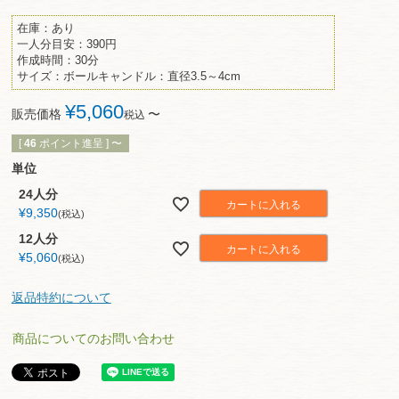
在庫：あり
一人分目安：390円
作成時間：30分
サイズ：ボールキャンドル：直径3.5～4cm
¥
5,060
販売価格
〜
税込
[
46
ポイント進呈 ]
〜
単位
24人分
カートに入れる
¥
9,350
税込
12人分
カートに入れる
¥
5,060
税込
返品特約について
商品についてのお問い合わせ