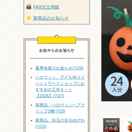
FAX注文用紙
新商品のお知らせ
夏季休業のお知らせ(7/29)
ハロウィン、子ども向けイ
ベントワークショップにお
すすめの工作キット
【2026】(7/27)
新商品：ハロウィンヘアク
リップ2種(7/23)
新商品：目玉の光るゆびわ
(7/23)