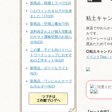
新商品：棺桶ミラー(7/13)
ハロウィンカタログが出来
ました！(7/10)
粘土キャ
新商品：空飛ぶ魔女(7/9)
体温でやわらか
送料改定および個人宅配送
ルです。
のヤマト運輸切替のお知ら
カラーシートは
せ(6/23)
度あたためてや
この夏、子ども向けイベン
◎粘土キャンド
トワークショップにおすす
イベントTips
めの工作キット(6/10)
新商品：ゼリーなライト
(6/1)
新商品：ワンにゃんケーブ
ルホルダー(6/1)
【セット内容】