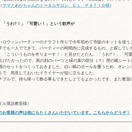
（
ママとあかちゃんのトータルサロン ＥＬ ＰＡＴＩＯ様
）
 「うわ?！」「可愛い！」という歓声が
ハロウィンパーティーのクラフト作りで今年初めて市販のキットを使う
子でも一人でできて、パーティーの時間内に完成するもの、と探してい
、「こういうものを作りまーす！」と見せたとたん、「うわ?！」「可
仕上げたかったので、黒の顔のパーツと緑の葉の部分（？）用の蝋シー
用のセットをつくっておきました。白い蝋のボールを覆うため、オレン
うで、用意しておいたドライヤーが役に立ちました。
ナブルで、持ち帰って飾る事もできたしとてもよかったです。また教室
イル英語教室様）
のお客様の声は他にもたくさんいただいています。こちらからどうぞ！