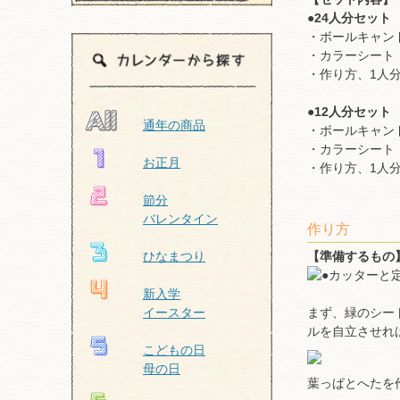
●24人分セット
・ボールキャンド
・カラーシート 
・作り方、1人
●12人分セット
通年の商品
・ボールキャンド
・カラーシート 緑
お正月
・作り方、1人
節分
バレンタイン
作り方
【準備するもの
ひなまつり
新入学
まず、緑のシー
イースター
ルを自立させれ
こどもの日
母の日
葉っぱとへたを