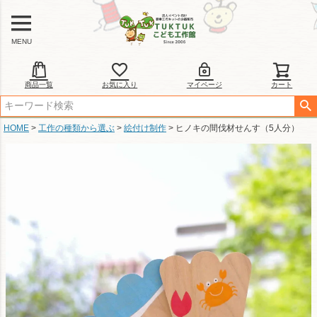
MENU
商品一覧
お気に入り
マイページ
カート
HOME
工作の種類から選ぶ
絵付け制作
ヒノキの間伐材せんす（5人分）