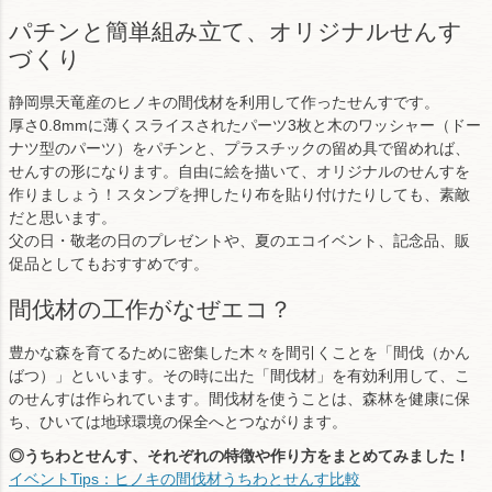
パチンと簡単組み立て、オリジナルせんす
づくり
静岡県天竜産のヒノキの間伐材を利用して作ったせんすです。
厚さ0.8mmに薄くスライスされたパーツ3枚と木のワッシャー（ドー
ナツ型のパーツ）をパチンと、プラスチックの留め具で留めれば、
せんすの形になります。自由に絵を描いて、オリジナルのせんすを
作りましょう！スタンプを押したり布を貼り付けたりしても、素敵
だと思います。
父の日・敬老の日のプレゼントや、夏のエコイベント、記念品、販
促品としてもおすすめです。
間伐材の工作がなぜエコ？
豊かな森を育てるために密集した木々を間引くことを「間伐（かん
ばつ）」といいます。その時に出た「間伐材」を有効利用して、こ
のせんすは作られています。間伐材を使うことは、森林を健康に保
ち、ひいては地球環境の保全へとつながります。
◎うちわとせんす、それぞれの特徴や作り方をまとめてみました！
イベントTips：ヒノキの間伐材うちわとせんす比較