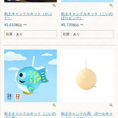
粘土キャンドルキット（かぶ
粘土キャンドルキット（こいの
と）
ぼりピンク）
¥
5,610
〜
¥
5,720
〜
税込
税込
在庫：あり
在庫：あり
粘土キャンドルキット（こいの
粘土キャンドル用 ボールキャ
ぼり青）
ンドル（ベージュ）