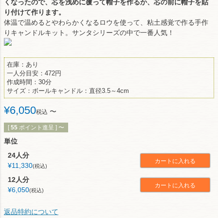
くなったので、芯を浅めに覆って帽子を作るか、芯の前に帽子を貼
り付けて作ります。
体温で温めるとやわらかくなるロウを使って、粘土感覚で作る手作
りキャンドルキット。サンタシリーズの中で一番人気！
在庫：あり
一人分目安：472円
作成時間：30分
サイズ：ボールキャンドル：直径3.5～4cm
¥
6,050
〜
税込
[
55
ポイント進呈 ]
〜
単位
24人分
カートに入れる
¥
11,330
税込
12人分
カートに入れる
¥
6,050
税込
返品特約について