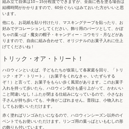
組み立て自体は10～15分程度でできますが、全面に色を塗る場合は
結構時間がかかりますので、60分ぐらいはみておいた方がいいと思
います。
他にも、お花紙を貼り付けたり、マスキングテープを貼ったり、お
好みでデコレーションしてください。飾り用のパーツとして、かぼ
ちゃの葉っぱ・魔女の帽子・キャンディー・コウモリ・月などがあ
りますので、自由に組み合わせて、オリジナルのお菓子入れに仕上
げてくださいね！
トリック・オア・トリート！
ハロウィンといえば、子どもたちが仮装して各家庭を回り、「トリ
ック・オア・トリート」（お菓子をくれなきゃ、いたずらする
ぞ！）と言って、お菓子をもらい歩く風習があります。このお菓子
入れを持って歩いたら、ハロウィン気分も盛り上がって、かわいい
こと間違いなし！ふたが閉まる仕組みになっているので、小さなお
子さんが持ち歩いても、中身がこぼれません。普段は、小物入れと
してもお使いいただけます。
赤く塗ればリンゴみたいになるので、ハロウィンシーズン以外のイ
ベントでもお使いいただけます。リンゴ用の葉っぱといもむしの形
の飾りも付いています。