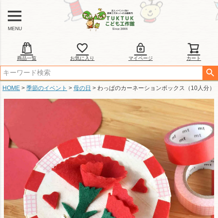
MENU
商品一覧
お気に入り
マイページ
カート
HOME
季節のイベント
母の日
わっぱのカーネーションボックス（10人分）