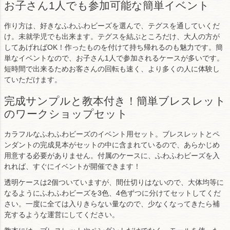
お子さん1人でも参加可能な簡単イベント
作り方は、好きなふわふわビーズを選んで、テグスを通していくだ
け。未就学児でも出来ます。テグスを結ぶところだけ、大人の方が
してあげればOK！作ったものを付けて持ち帰れるのも魅力です。簡
単なイベントなので、お子さん1人で参加されるケースが多いです。
短時間で出来るためお客さんの回転も速く、より多くの人に体験し
ていただけます。
完成サンプルと教本付き！簡単ブレスレット
のワークショップセット
カラフルなふわふわビーズのイベント用セット。ブレスレットとペ
ンダントの完成見本がセットの中に含まれているので、あらかじめ
用意する必要がありません。付属のケースに、ふわふわビーズを入
れれば、すぐにイベントが開催できます！
透明ケースは2個ついていますが、間仕切りはないので、大体均等に
なるようにふわふわビーズを3色、4色ずつに分けてセットしてくだ
さい。一度に全ては入りきらない量なので、少なくなってきたら補
充するような運営にしてください。