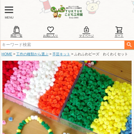
MENU
商品一覧
お気に入り
マイページ
カート
HOME
工作の種類から選ぶ
手芸キット
ふわふわビーズ わくわくセット